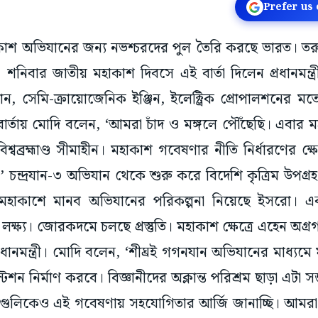
Prefer us
মহাকাশ অভিযানের জন্য নভশ্চরদের পুল তৈরি করছে ভারত। তর
িবার জাতীয় মহাকাশ দিবসে এই বার্তা দিলেন প্রধানমন্ত্রী ন
, সেমি-ক্রায়োজেনিক ইঞ্জিন, ইলেক্ট্রিক প্রোপালশনের মতো প্
র্তায় মোদি বলেন, ‘আমরা চাঁদ ও মঙ্গলে পৌঁছেছি। এবার 
শ্বব্রহ্মাণ্ড সীমাহীন। মহাকাশ গবেষণার নীতি নির্ধারণের 
 চন্দ্রযান-৩ অভিযান থেকে শুরু করে বিদেশি কৃত্রিম উপগ
মহাকাশে মানব অভিযানের পরিকল্পনা নিয়েছে ইসরো। একই
ক্ষ্য। জোরকদমে চলছে প্রস্তুতি। মহাকাশ ক্ষেত্রে এহেন অগ্
্রধানমন্ত্রী। মোদি বলেন, ‘শীঘ্রই গগনযান অভিযানের মাধ্যমে
টেশন নির্মাণ করবে। বিজ্ঞানীদের অক্লান্ত পরিশ্রম ছাড়া এটা 
াগুলিকেও এই গবেষণায় সহযোগিতার আর্জি জানাচ্ছি। আমর