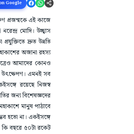
 on Google
ুণ প্রজন্মকে এই কাজে
রেন্দ্র মোদি। উচ্ছ্বাস
রযুক্তিতে দ্রুত উন্নতি
মহাকাশের অজানা রহস্য
ক্ষেত্রেও আমাদের কোনও
্রহ উৎক্ষেপণ। এমনই সব
সঙ্গে রয়েছে নিজস্ব
রগতির জন্য বিশেষজ্ঞদের
 মহাকাশে মানুষ পাঠাবে
সম্ভব হতো না। একইসঙ্গে
া কি বছরে ৫০টা রকেট