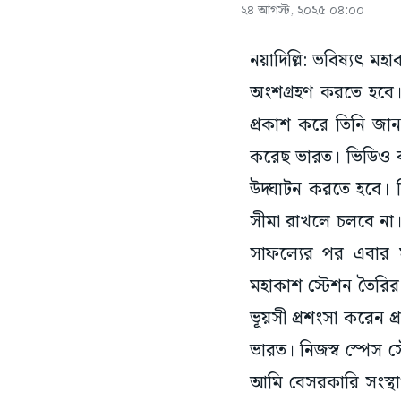
২৪ আগস্ট, ২০২৫ ০৪:০০
নয়াদিল্লি: ভবিষ্যৎ 
অংশগ্রহণ করতে হবে। শন
প্রকাশ করে তিনি জানান
করেছ ভারত। ভিডিও বা
উদ্ঘাটন করতে হবে। বি
সীমা রাখলে চলবে না।’
সাফল্যের পর এবার 
মহাকাশ স্টেশন তৈরির ল
ভূয়সী প্রশংসা করেন প
ভারত। নিজস্ব স্পেস স্
আমি বেসরকারি সংস্থ