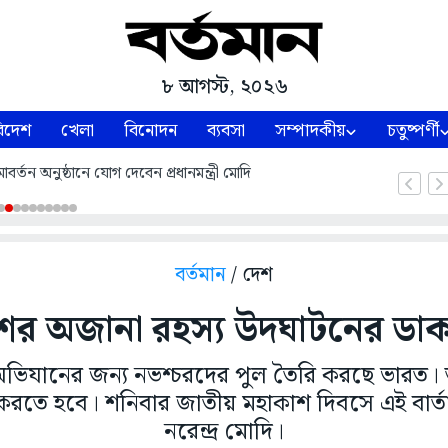
৮ আগস্ট, ২০২৬
িদেশ
খেলা
বিনোদন
ব্যবসা
সম্পাদকীয়
চতুষ্পর্ণী
্তন অনুষ্ঠানে যোগ দেবেন প্রধানমন্ত্রী মোদি
বর্তমান
/ দেশ
ের অজানা রহস্য উদঘাটনের ডা
অভিযানের জন্য নভশ্চরদের পুল তৈরি করছে ভারত। ত
তে হবে। শনিবার জাতীয় মহাকাশ দিবসে এই বার্তা দি
নরেন্দ্র মোদি।