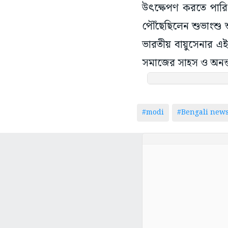
উৎক্ষেপণ করতে পারি 
পৌঁছেছিলেন শুভাংশু শ
ভারতীয় বায়ুসেনার এই 
সমাজের সাহস ও অনন্ত স্
#modi
#Bengali new