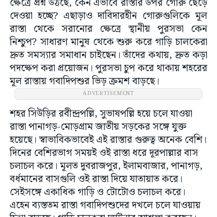
ক্ষেত্রে প্রশ্ন উঠছে, কেন এভাবে রাস্তার উপর গোরু ছেড়ে
দেওয়া হচ্ছে? এছাড়াও দাবিদারহীন গোরুগুলিকে মূল
রাস্তা থেকে সরানোর ক্ষেত্রে স্থানীয় পুরসভা কেন
নিশ্চুপ? সাধারণ মানুষ থেকে শুরু করে গাড়ি চালকেরা
দ্রুত সমস্যার সমাধান চাইছেন। তাঁদের কথায়, দ্রুত কড়া
পদক্ষেপ করা প্রয়োজন। পুরসভা চুপ করে থাকায় শহরের
মূল রাস্তায় গবাদিপশুর ভিড় ক্রমশ বাড়ছে।
ADVERTISEMENT
শহর সিউড়ির রবীন্দ্রপল্লি, সুভাষপল্লি হয়ে চলে যাওয়া
রাস্তা পানাগড়-মোড়গ্রাম জাতীয় সড়কের সঙ্গে যুক্ত
হয়েছে। স্বাভাবিকভাবেই এই রাস্তার গুরুত্ব অনেক বেশি।
দিনের বেশিরভাগ সময়ই ওই রাস্তা ধরে দূরপাল্লার বাস
চলাচল করে। মূলত দুবরাজপুর, ইলামবাজার, পানাগড়,
বর্ধমানের বাসগুলি ওই রাস্তা দিয়ে যাতায়াত করে।
সেইসঙ্গে একাধিক গাড়ি ও টোটোও চলাচল করে।
এহেন ব্যস্ততম রাস্তা গবাদিপশুদের দখলে চলে যাওয়ায়