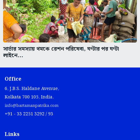
সার্ভার সমস্যায় থমকে রেশন পরিষেবা, ঘণ্টার পর ঘণ্টা
লাইনে...
Office
6, J.B.S. Haldane Avenue,
Kolkata 700 105, India.
info@bartamanpatrika.com
+91 - 33 2251 3292 / 93
Links