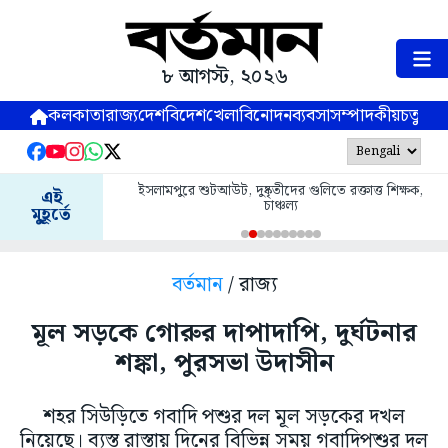
৮ আগস্ট, ২০২৬
কলকাতা
রাজ্য
দেশ
বিদেশ
খেলা
বিনোদন
ব্যবসা
সম্পাদকীয়
চতুষ্পর্ণ
ইসলামপুরে শুটআউট, দুষ্কৃতীদের গুলিতে রক্তাত্ত শিক্ষক,
এই
চাঞ্চল্য
মুহূর্তে
বর্তমান
/ রাজ্য
মূল সড়কে গোরুর দাপাদাপি, দুর্ঘটনার
শঙ্কা, পুরসভা উদাসীন
শহর সিউড়িতে গবাদি পশুর দল মূল সড়কের দখল
নিয়েছে। ব্যস্ত রাস্তায় দিনের বিভিন্ন সময় গবাদিপশুর দল