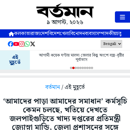
৯ আগস্ট, ২০২৬
কলকাতা
রাজ্য
দেশ
বিদেশ
খেলা
বিনোদন
ব্যবসা
সম্পাদকীয়
চতুষ্পর্ণ
আগামী কয়েক ঘণ্টায় মালদা জেলার কিছু অংশে বজ্র-বৃষ্টির
এই
পূর্বাভাস
মুহূর্তে
বর্তমান
/ এই মুহূর্তে
‘আমাদের পাড়া আমাদের সমাধান’ কর্মসূচি
কেমন চলছে, খতিয়ে দেখতে
জলপাইগুড়িতে খাদ্য দপ্তরের প্রতিমন্ত্রী
জ্যোস্না মান্ডি, জেলা প্রশাসনের সঙ্গে