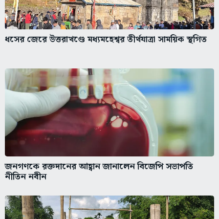
ধসের জেরে উত্তরাখণ্ডে মধ্যমহেশ্বর তীর্থযাত্রা সাময়িক স্থগিত
জনগণকে রক্তদানের আহ্বান জানালেন বিজেপি সভাপতি
নীতিন নবীন