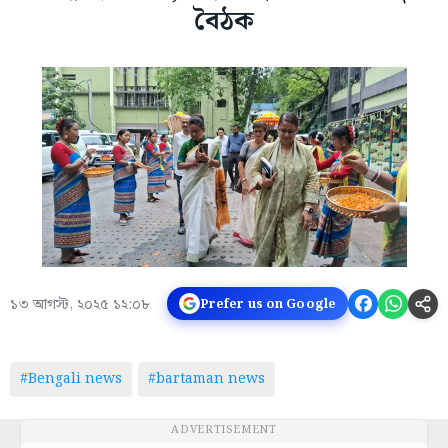
বৈঠক
১৩ আগস্ট, ২০২৫ ১২:০৮
Prefer us on Google
#Bengali news
#bartaman news
ADVERTISEMENT