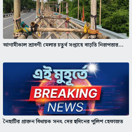
আগামীকাল শ্রাবণী মেলার চতুর্থ সপ্তাহে বাড়তি নিরাপত্তার...
নৈহাটির প্রাক্তন বিধায়ক সনৎ দের ছদিনের পুলিশ হেফাজত