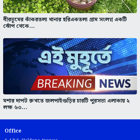
বীরভূমের কাঁকরতলা থানার হরিএকতলা গ্রাম সংলগ্ন একটি
ঝোঁপ থেকে...
মশার দাপট রুখতে জলপাইগুড়ির চারটি পুরসভা এলাকায় ২
লক্ষ ৬০...
Office