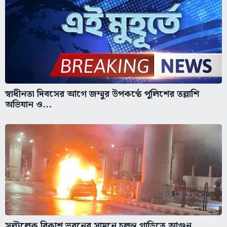
স্বাধীনতা দিবসের আগে জম্মুর উপকণ্ঠে পুলিশের তল্লাশি
অভিযান ও...
সল্টলেক বিকাশ ভবনের সামনে চলন্ত গাড়িতে আগুন