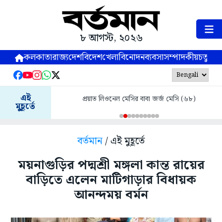
৮ আগস্ট, ২০২৬
কলকাতা
রাজ্য
দেশ
বিদেশ
খেলা
বিনোদন
ব্যবসা
সম্পাদকীয়
চতুষ্পর্ণ
এই
প্রয়াত লিওনেল মেসির বাবা জর্জ মেসি (৬৮)
মুহূর্তে
বর্তমান
/ এই মুহূর্তে
ময়নাগুড়ির পদ্মশ্রী মঙ্গলা কান্ত রায়ের
বাড়িতে এলেন মাটিগাড়ার বিধায়ক
আনন্দময় বর্মন