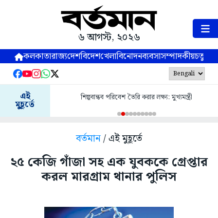
৬ আগস্ট, ২০২৬
কলকাতা
রাজ্য
দেশ
বিদেশ
খেলা
বিনোদন
ব্যবসা
সম্পাদকীয়
চতুষ্পর্ণ
এই
শিল্পবান্ধব পরিবেশ তৈরি করার লক্ষ্য: মুখ্যমন্ত্রী
মুহূর্তে
বর্তমান
/ এই মুহূর্তে
২৫ কেজি গাঁজা সহ এক যুবককে গ্রেপ্তার
করল মারগ্রাম থানার পুলিস