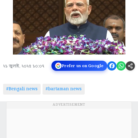
২১ জুলাই, ২০২৫ ১০:০৭
Prefer us on Google
#Bengali news
#bartaman news
ADVERTISEMENT