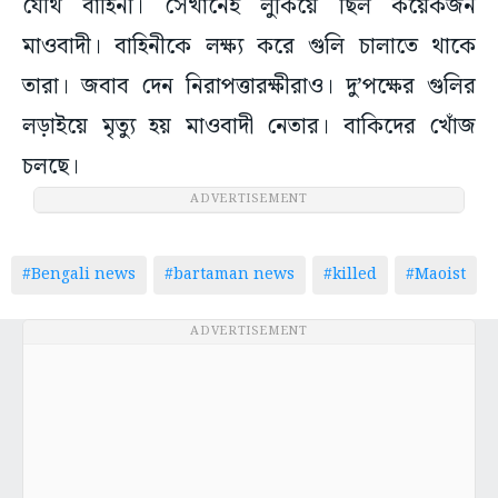
যৌথ বাহিনী। সেখানেই লুকিয়ে ছিল কয়েকজন
মাওবাদী। বাহিনীকে লক্ষ্য করে গুলি চালাতে থাকে
তারা। জবাব দেন নিরাপত্তারক্ষীরাও। দু’পক্ষের গুলির
লড়াইয়ে মৃত্যু হয় মাওবাদী নেতার। বাকিদের খোঁজ
চলছে।
#Bengali news
#bartaman news
#killed
#Maoist
ADVERTISEMENT