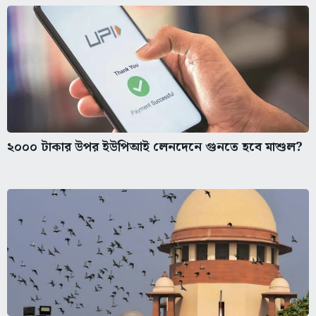
২০০০ টাকার উপর ইউপিআই লেনদেনে গুনতে হবে মাশুল?
‘যুবদের উপর বলপ্রয়োগ নয়’, কেন্দ্রকে সংযত থাকতে বলল