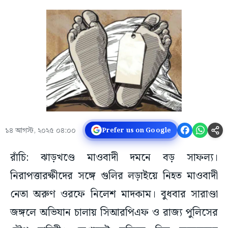
১৪ আগস্ট, ২০২৫ ০৪:০০
Prefer us on Google
রাঁচি: ঝাড়খণ্ডে মাওবাদী দমনে বড় সাফল্য।
নিরাপত্তারক্ষীদের সঙ্গে গুলির লড়াইয়ে নিহত মাওবাদী
নেতা অরুণ ওরফে নিলেশ মাদকাম। বুধবার সারাণ্ডা
জঙ্গলে অভিযান চালায় সিআরপিএফ ও রাজ্য পুলিসের