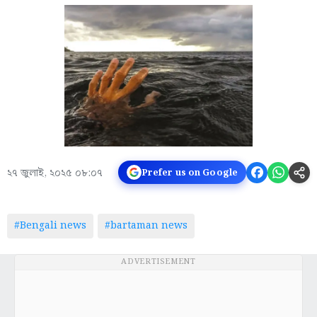
২৭ জুলাই, ২০২৫ ০৮:০৭
Prefer us on Google
#Bengali news
#bartaman news
ADVERTISEMENT