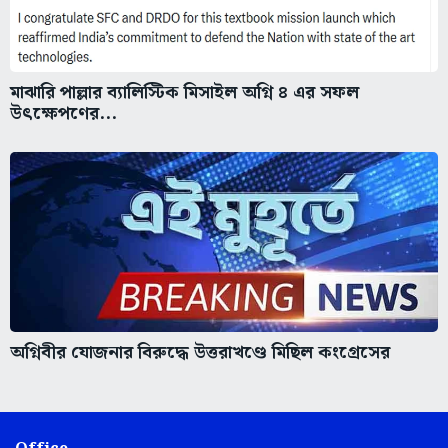
মাঝারি পাল্লার ব্যালিস্টিক মিসাইল অগ্নি ৪ এর সফল
উৎক্ষেপণের...
অগ্নিবীর যোজনার বিরুদ্ধে উত্তরাখণ্ডে মিছিল কংগ্রেসের