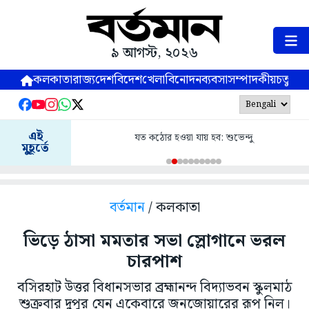
৯ আগস্ট, ২০২৬
কলকাতা
রাজ্য
দেশ
বিদেশ
খেলা
বিনোদন
ব্যবসা
সম্পাদকীয়
চতুষ্পর্ণ
এই
যত কঠোর হওয়া যায় হব: শুভেন্দু
মুহূর্তে
বর্তমান
/ কলকাতা
ভিড়ে ঠাসা মমতার সভা স্লোগানে ভরল
চারপাশ
বসিরহাট উত্তর বিধানসভার ব্রহ্মানন্দ বিদ্যাভবন স্কুলমাঠ
শুক্রবার দুপুর যেন একেবারে জনজোয়ারের রূপ নিল।