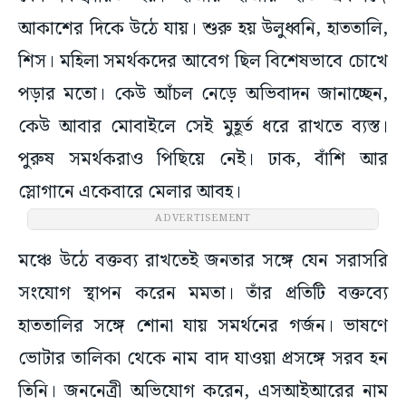
আকাশের দিকে উঠে যায়। শুরু হয় উলুধ্বনি, হাততালি,
শিস। মহিলা সমর্থকদের আবেগ ছিল বিশেষভাবে চোখে
পড়ার মতো। কেউ আঁচল নেড়ে অভিবাদন জানাচ্ছেন,
কেউ আবার মোবাইলে সেই মুহূর্ত ধরে রাখতে ব্যস্ত।
পুরুষ সমর্থকরাও পিছিয়ে নেই। ঢাক, বাঁশি আর
স্লোগানে একেবারে মেলার আবহ।
ADVERTISEMENT
মঞ্চে উঠে বক্তব্য রাখতেই জনতার সঙ্গে যেন সরাসরি
সংযোগ স্থাপন করেন মমতা। তাঁর প্রতিটি বক্তব্যে
হাততালির সঙ্গে শোনা যায় সমর্থনের গর্জন। ভাষণে
ভোটার তালিকা থেকে নাম বাদ যাওয়া প্রসঙ্গে সরব হন
তিনি। জননেত্রী অভিযোগ করেন, এসআইআরের নাম