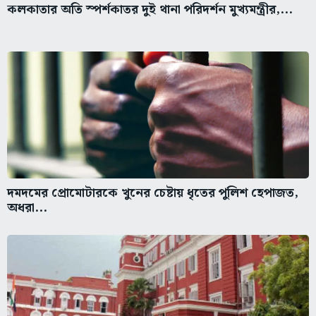
কলকাতার অতি স্পর্শকাতর দুই থানা পরিদর্শন মুখ্যমন্ত্রীর,...
দমদমের প্রোমোটারকে খুনের চেষ্টায় ধৃতের পুলিশ হেপাজত,
অধরা...