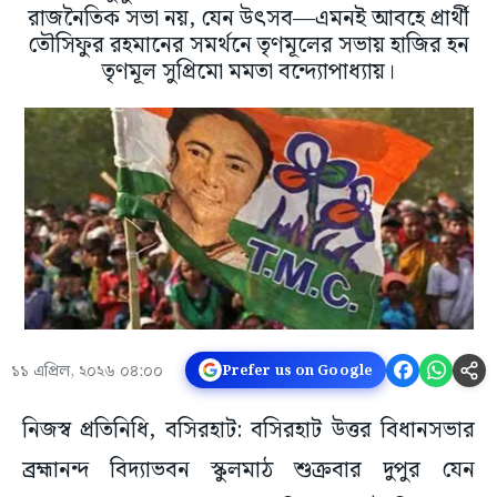
রাজনৈতিক সভা নয়, যেন উৎসব—এমনই আবহে প্রার্থী
তৌসিফুর রহমানের সমর্থনে তৃণমূলের সভায় হাজির হন
তৃণমূল সুপ্রিমো মমতা বন্দ্যোপাধ্যায়।
১১ এপ্রিল, ২০২৬ ০৪:০০
Prefer us on Google
নিজস্ব প্রতিনিধি, বসিরহাট: বসিরহাট উত্তর বিধানসভার
ব্রহ্মানন্দ বিদ্যাভবন স্কুলমাঠ শুক্রবার দুপুর যেন