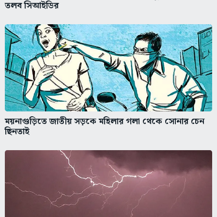
তলব সিআইডির
ময়নাগুড়িতে জাতীয় সড়কে মহিলার গলা থেকে সোনার চেন
ছিনতাই