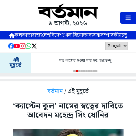
৯ আগস্ট, ২০২৬
কলকাতা
রাজ্য
দেশ
বিদেশ
খেলা
বিনোদন
ব্যবসা
সম্পাদকীয়
চতুষ্পর্ণ
এই
যত কঠোর হওয়া যায় হব: শুভেন্দু
মুহূর্তে
বর্তমান
/ এই মুহূর্তে
‘ক্যাপ্টেন কুল’ নামের স্বত্বের দাবিতে
আবেদন মহেন্দ্র সিং ধোনির