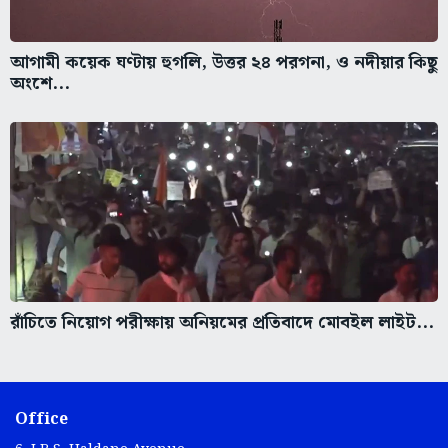
আগামী কয়েক ঘণ্টায় হুগলি, উত্তর ২৪ পরগনা, ও নদীয়ার কিছু
অংশে...
রাঁচিতে নিয়োগ পরীক্ষায় অনিয়মের প্রতিবাদে মোবইল লাইট...
Office