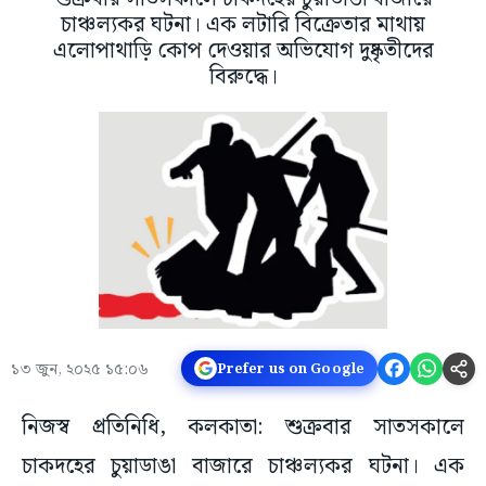
চাঞ্চল্যকর ঘটনা। এক লটারি বিক্রেতার মাথায়
এলোপাথাড়ি কোপ দেওয়ার অভিযোগ দুষ্কৃতীদের
বিরুদ্ধে।
১৩ জুন, ২০২৫ ১৫:০৬
Prefer us on Google
নিজস্ব প্রতিনিধি, কলকাতা: শুক্রবার সাতসকালে
চাকদহের চুয়াডাঙা বাজারে চাঞ্চল্যকর ঘটনা। এক