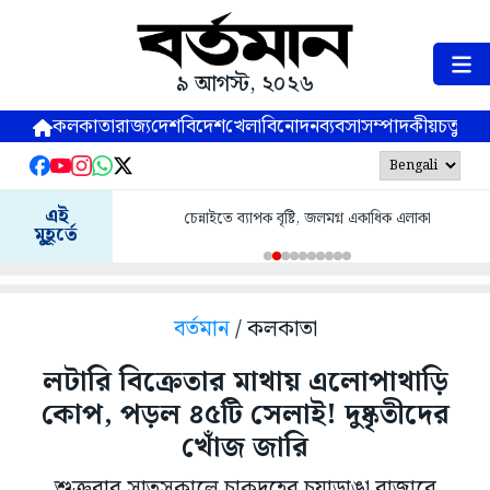
৯ আগস্ট, ২০২৬
কলকাতা
রাজ্য
দেশ
বিদেশ
খেলা
বিনোদন
ব্যবসা
সম্পাদকীয়
চতুষ্পর্ণ
এই
চেন্নাইতে ব্যাপক বৃষ্টি, জলমগ্ন একাধিক এলাকা
মুহূর্তে
বর্তমান
/ কলকাতা
লটারি বিক্রেতার মাথায় এলোপাথাড়ি
কোপ, পড়ল ৪৫টি সেলাই! দুষ্কৃতীদের
খোঁজ জারি
শুক্রবার সাতসকালে চাকদহের চুয়াডাঙা বাজারে