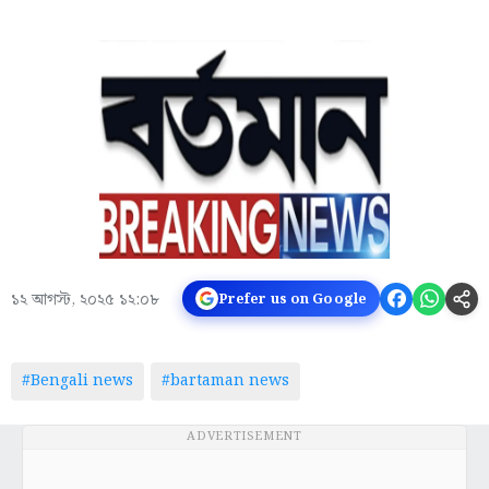
১২ আগস্ট, ২০২৫ ১২:০৮
Prefer us on Google
#Bengali news
#bartaman news
ADVERTISEMENT