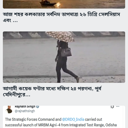
আজ শহর কলকাতার সর্বনিম্ন তাপমাত্রা ২৬ ডিগ্রি সেলসিয়াস
এবং ...
আগামী কয়েক ঘণ্টার মধ্যে দক্ষিণ ২৪ পরগনা, পূর্ব
মেদিনীপুরে...