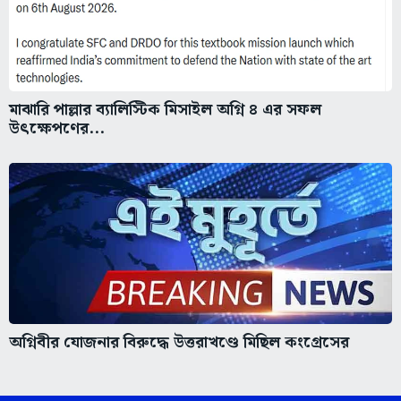
মাঝারি পাল্লার ব্যালিস্টিক মিসাইল অগ্নি ৪ এর সফল
উৎক্ষেপণের...
অগ্নিবীর যোজনার বিরুদ্ধে উত্তরাখণ্ডে মিছিল কংগ্রেসের