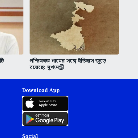
টি
পশ্চিমবঙ্গ নামের সঙ্গে ইতিহাস জুড়ে
রয়েছে: মুখ্যমন্ত্রী
Download App
Social