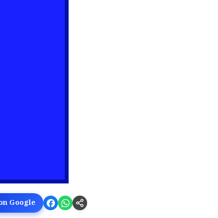
 on Google