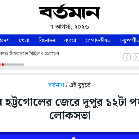
৭ আগস্ট, ২০২৬
িদেশ
খেলা
বিনোদন
ব্যবসা
সম্পাদকীয়
চতুষ্পর্ণী
ুদ্ধে উত্তরাখণ্ডে মিছিল কংগ্রেসের
বর্তমান
/ এই মুহূর্তে
হট্টগোলের জেরে দুপুর ১২টা পর্য
লোকসভা