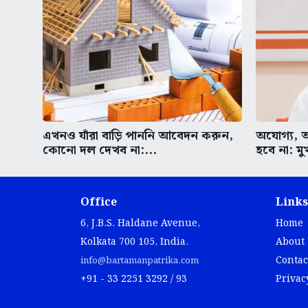
এখনও যাঁরা বাড়ি পাননি আবেদন করুন,
অযোগ্য, 
কোনো দল দেখব না:...
হবে না: মুখ্য
Office
Links
6, J.B.S. Haldane Avenue,
Home
Kolkata 700 105, India.
About
Contac
info@bartamanpatrika.com
+91 - 33 2251 3292 / 93
Privac