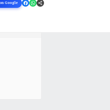
 on Google