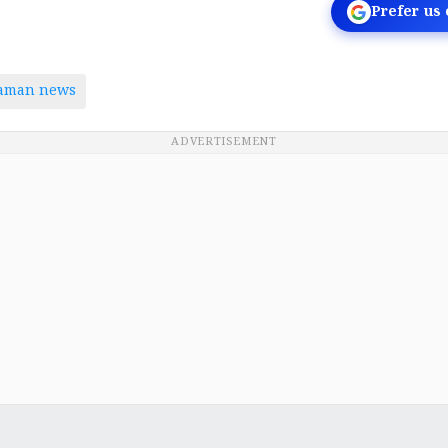
Prefer us
taman news
ADVERTISEMENT