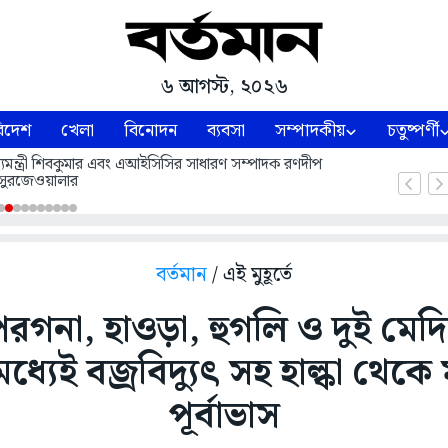
৬ আগস্ট, ২০২৬
িদেশ
খেলা
বিনোদন
ব্যবসা
সম্পাদকীয়
চতুষ্পর্ণী
 মুখ্যমন্ত্রী শিবকুমার এবং এআইসিসির সাধারণ সম্পাদক রণদীপ
সুরজেওয়ালার
বর্তমান
/ এই মুহূর্তে
পরগনা, হাওড়া, হুগলি ও দুই মে
ধ্যেই বজ্রবিদ্যুৎ সহ হাল্কা থেকে ম
পূর্বাভাস