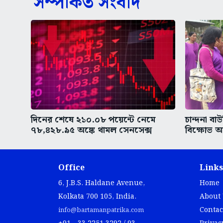
সম্পর্কিত সংবাদ
দিনের শেষে ২১০.০৮ পয়েন্টে নেমে
চান্দনা বা
৭৮,৪২৮.৯৫ অঙ্কে থামল সেনসেক্স
বিক্ষোভ আ
Office
Links
6, J.B.S. Haldane Avenue,
Home
Kolkata 700 105, India.
About
Contac
info@bartamanpatrika.com