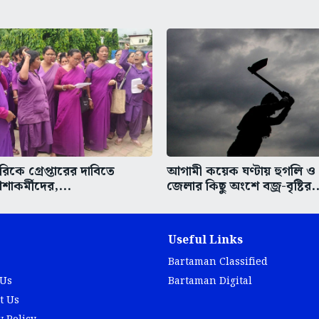
উরিকে গ্রেপ্তারের দাবিতে
আগামী কয়েক ঘণ্টায় হুগলি ও 
শাকর্মীদের,...
জেলার কিছু অংশে বজ্র-বৃষ্টির..
Useful Links
Bartaman Classified
 Us
Bartaman Digital
t Us