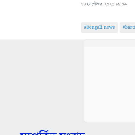
১৪ সেপ্টেম্বর, ২০২৫ ১১:০৯
#Bengali news
#bar