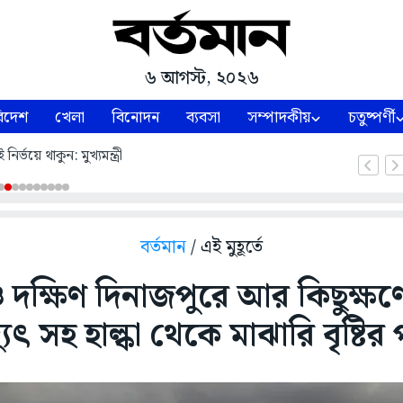
৬ আগস্ট, ২০২৬
িদেশ
খেলা
বিনোদন
ব্যবসা
সম্পাদকীয়
চতুষ্পর্ণী
নির্ভয়ে থাকুন: মুখ্যমন্ত্রী
বর্তমান
/ এই মুহূর্তে
দক্ষিণ দিনাজপুরে আর কিছুক্ষণ
্যুৎ সহ হাল্কা থেকে মাঝারি বৃষ্টির প