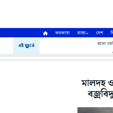
কলকাতা
রাজ্য
দেশ
ব
রাজ্যে সবাই 
এই মুহূর্তে
মালদহ ও 
বজ্রবিদ