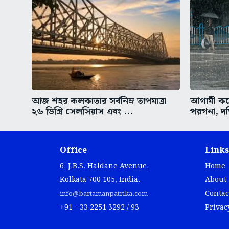
আজ শহর কলকাতার সর্বনিম্ন তাপমাত্রা
আগামী কয়ে
২৬ ডিগ্রি সেলসিয়াস এবং ...
পরগনা, দক
Office
Links
6, J.B.S. Haldane Avenue,
Home
Kolkata 700 105, India.
About
Contac
info@bartamanpatrika.com
+91 - 33 2251 3292 / 93
Privac