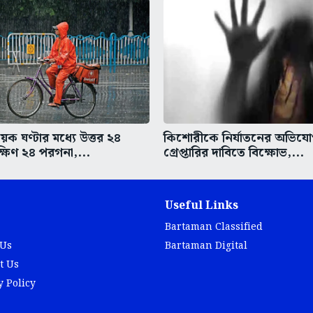
ক ঘণ্টার মধ্যে উত্তর ২৪
কিশোরীকে নির্যাতনের অভিযো
্ষিণ ২৪ পরগনা,...
গ্রেপ্তারির দাবিতে বিক্ষোভ,...
Useful Links
Bartaman Classified
 Us
Bartaman Digital
t Us
y Policy