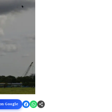
 on Google