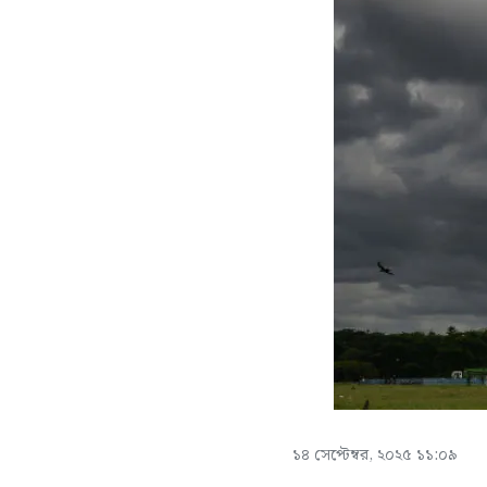
১৪ সেপ্টেম্বর, ২০২৫ ১১:০৯