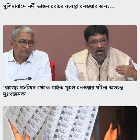
মুর্শিদাবাদে নদী ভাঙন রোধে ব্যবস্থা নেওয়ার জন্য...
‘রাজ্যে মসজিদ থেকে মাইক খুলে নেওয়ার ঘটনা অত্যন্ত
দুঃখজনক’