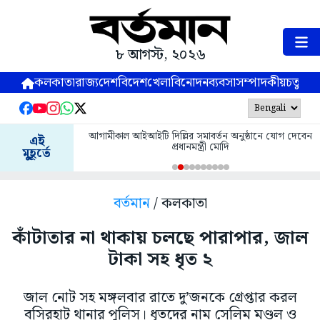
৮ আগস্ট, ২০২৬
কলকাতা
রাজ্য
দেশ
বিদেশ
খেলা
বিনোদন
ব্যবসা
সম্পাদকীয়
চতুষ্পর্ণ
আগামীকাল আইআইটি দিল্লির সমাবর্তন অনুষ্ঠানে যোগ দেবেন
এই
প্রধানমন্ত্রী মোদি
মুহূর্তে
বর্তমান
/ কলকাতা
কাঁটাতার না থাকায় চলছে পারাপার, জাল
টাকা সহ ধৃত ২
জাল নোট সহ মঙ্গলবার রাতে দু’জনকে গ্রেপ্তার করল
বসিরহাট থানার পুলিস। ধৃতদের নাম সেলিম মণ্ডল ও