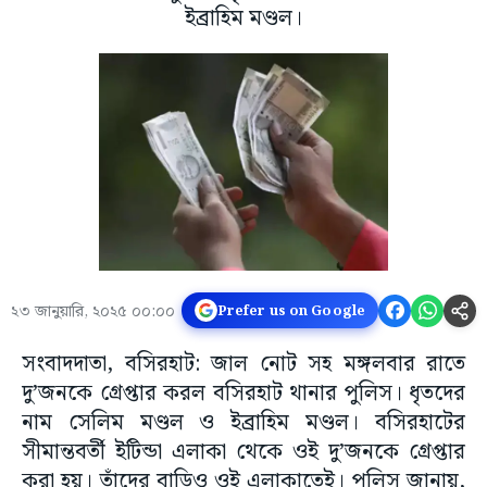
ইব্রাহিম মণ্ডল।
২৩ জানুয়ারি, ২০২৫ ০০:০০
Prefer us on Google
সংবাদদাতা, বসিরহাট: জাল নোট সহ মঙ্গলবার রাতে
দু’জনকে গ্রেপ্তার করল বসিরহাট থানার পুলিস। ধৃতদের
নাম সেলিম মণ্ডল ও ইব্রাহিম মণ্ডল। বসিরহাটের
সীমান্তবর্তী ইটিন্ডা এলাকা থেকে ওই দু’জনকে গ্রেপ্তার
করা হয়। তাঁদের বাড়িও ওই এলাকাতেই। পুলিস জানায়,