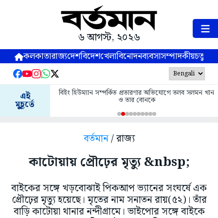
৬ আগস্ট, ২০২৬
কলকাতা
রাজ্য
দেশ
বিদেশ
খেলা
বিনোদন
ব্যবসা
সম্পাদকীয়
চতুষ্পর্ণ
বিইং হিউম্যান সম্পর্কিত প্রতারণার অভিযোগে তলব সলমন খান
এই
ও তার বোনকে
মুহূর্তে
বর্তমান
/ রাজ্য
কাটোয়ায় প্রৌঢ়ের মৃত্যু &nbsp;
বাইকের সঙ্গে খড়বোঝাই পিকআপ ভ্যানের সংঘর্ষে এক
প্রৌঢ়ের মৃত্যু হয়েছে। মৃতের নাম সনাতন রায়(৫২)। তাঁর
বাড়ি কাটোয়া থানার নন্দীগ্রামে। ভাইপোর সঙ্গে বাইকে