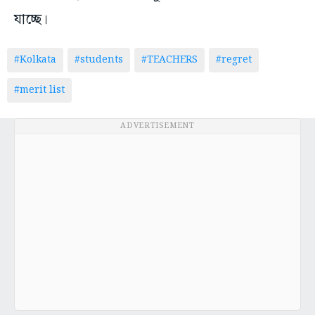
যাচ্ছে।
#Kolkata
#students
#TEACHERS
#regret
#merit list
ADVERTISEMENT