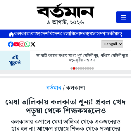
৯ আগস্ট, ২০২৬
কলকাতা
রাজ্য
দেশ
বিদেশ
খেলা
বিনোদন
ব্যবসা
সম্পাদকীয়
চতুষ্পর্ণ
আগামী কয়েক ঘণ্টার মধ্যে পূর্ব মেদিনীপুর, পশ্চিম মেদিনীপুরে
এই
ঝড়-বৃষ্টির সম্ভাবনা
মুহূর্তে
বর্তমান
/ কলকাতা
মেধা তালিকায় কলকাতা শূন্য! প্রবল খেদ
পড়ুয়া থেকে শিক্ষকমহলেও
কলকাতার কপালে মেধা তালিকা থেকে একজনেরও
স্থান হল না! আক্ষেপ রয়েছে শিক্ষক থেকে পড়ুয়াদের