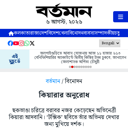
৬ আগস্ট, ২০২৬
কলকাতা
রাজ্য
দেশ
বিদেশ
খেলা
বিনোদন
ব্যবসা
সম্পাদকীয়
চতুষ্পর্ণ
জলপাইগুড়িতে আবাস যোজনায় আজ ১১ হাজার ৬১৩
এই
বেনিফিশিয়ারির অ্যাকাউন্টে দ্বিতীয় কিস্তির টাকা ঢুকবে, জানালেন
মুহূর্তে
জেলাশাসক অর্পিতা চৌধুরী
বর্তমান
/ বিনোদন
কিয়ারার অনুরোধ
ছকভাঙা চরিত্রে বরাবর নজর কেড়েছেন অভিনেত্রী
কিয়ারা আদবানি। ‘টক্সিক’ ছবিতে তাঁর অভিনয় দেখার
জন্য মুখিয়ে দর্শক।