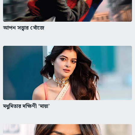
আপন সত্ত্বার খোঁজে
মধুমিতার দক্ষিণী ‘মায়া’