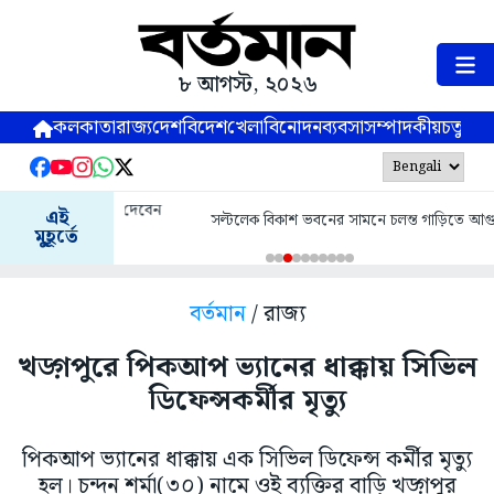
৮ আগস্ট, ২০২৬
কলকাতা
রাজ্য
দেশ
বিদেশ
খেলা
বিনোদন
ব্যবসা
সম্পাদকীয়
চতুষ্পর্ণ
এই
সল্টলেক বিকাশ ভবনের সামনে চলন্ত গাড়িতে আগুন
মুহূর্তে
বর্তমান
/ রাজ্য
খড়্গপুরে পিকআপ ভ্যানের ধাক্কায় সিভিল
ডিফেন্সকর্মীর মৃত্যু
পিকআপ ভ্যানের ধাক্কায় এক সিভিল ডিফেন্স কর্মীর মৃত্যু
হল। চন্দন শর্মা(৩০) নামে ওই ব্যক্তির বাড়ি খড়্গপুর