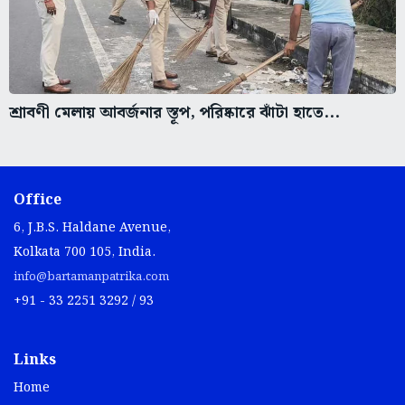
শ্রাবণী মেলায় আবর্জনার স্তূপ, পরিষ্কারে ঝাঁটা হাতে...
Office
6, J.B.S. Haldane Avenue,
Kolkata 700 105, India.
info@bartamanpatrika.com
+91 - 33 2251 3292 / 93
Links
Home