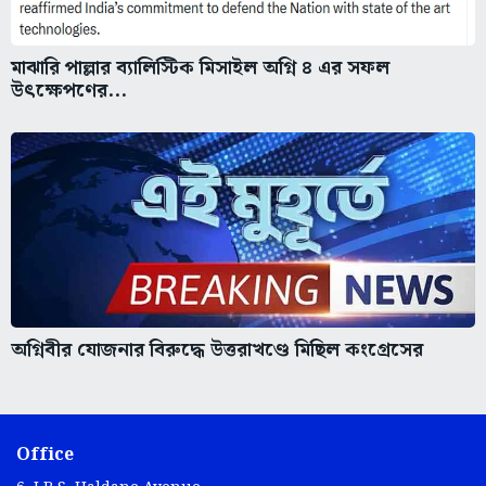
মাঝারি পাল্লার ব্যালিস্টিক মিসাইল অগ্নি ৪ এর সফল
উৎক্ষেপণের...
অগ্নিবীর যোজনার বিরুদ্ধে উত্তরাখণ্ডে মিছিল কংগ্রেসের
Office