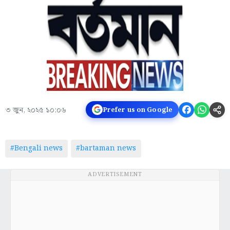
৩ জুন, ২০২৫ ১০:০৬
Prefer us on Google
#Bengali news
#bartaman news
ADVERTISEMENT