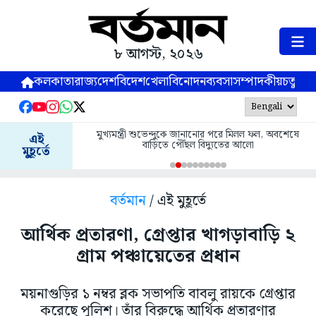
৮ আগস্ট, ২০২৬
কলকাতা
রাজ্য
দেশ
বিদেশ
খেলা
বিনোদন
ব্যবসা
সম্পাদকীয়
চতুষ্পর্ণ
মুখ্যমন্ত্রী শুভেন্দুকে জানানোর পরে মিলল ফল, অবশেষে
এই
বাড়িতে পৌঁছল বিদ্যুতের আলো
মুহূর্তে
বর্তমান
/ এই মুহূর্তে
আর্থিক প্রতারণা, গ্রেপ্তার খাগড়াবাড়ি ২
গ্রাম পঞ্চায়েতের প্রধান
ময়নাগুড়ির ১ নম্বর ব্লক সভাপতি বাবলু রায়কে গ্রেপ্তার
করেছে পুলিশ। তাঁর বিরুদ্ধে আর্থিক প্রতারণার