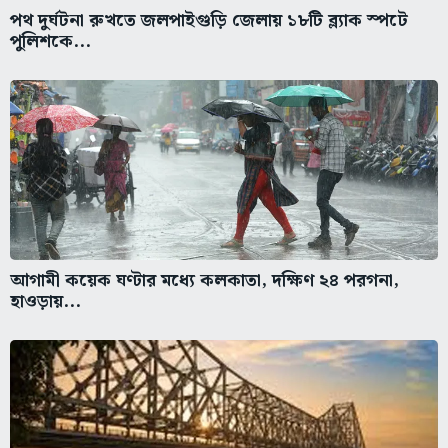
পথ দুর্ঘটনা রুখতে জলপাইগুড়ি জেলায় ১৮টি ব্ল্যাক স্পটে
পুলিশকে...
আগামী কয়েক ঘণ্টার মধ্যে কলকাতা, দক্ষিণ ২৪ পরগনা,
হাওড়ায়...