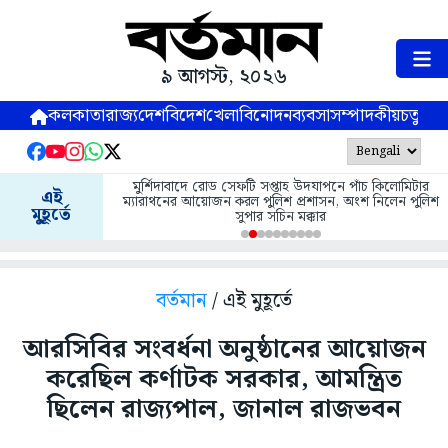
৯ আগস্ট, ২০২৬
কলকাতা
রাজ্য
দেশ
বিদেশ
খেলা
বিনোদন
ব্যবসা
সম্পাদকীয়
চতুষ্পর্ণ
মুর্শিদাবাদে রোড সেফটি সপ্তাহ উদযাপনে পাঁচ কিলোমিটার
এই
ম্যারাথনের আয়োজন করল পুলিশ প্রশাসন, অংশ নিলেন পুলিশ
মুহূর্তে
সুপার সচিন মক্কার
বর্তমান
/ এই মুহূর্তে
আরসিবির সংবর্ধনা অনুষ্ঠানের আয়োজন
করেছিল কর্ণাটক সরকার, আমন্ত্রিত
ছিলেন রাজ্যপাল, জানাল রাজভবন