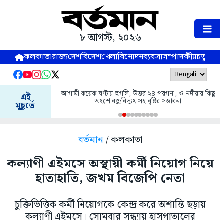
৮ আগস্ট, ২০২৬
কলকাতা
রাজ্য
দেশ
বিদেশ
খেলা
বিনোদন
ব্যবসা
সম্পাদকীয়
চতুষ্পর্ণ
আগামী কয়েক ঘণ্টায় হুগলি, উত্তর ২৪ পরগনা, ও নদীয়ার কিছু
এই
অংশে বজ্রবিদ্যুৎ সহ বৃষ্টির সম্ভাবনা
মুহূর্তে
বর্তমান
/ কলকাতা
কল্যাণী এইমসে অস্থায়ী কর্মী নিয়োগ নিয়ে
হাতাহাতি, জখম বিজেপি নেতা
চুক্তিভিত্তিক কর্মী নিয়োগকে কেন্দ্র করে অশান্তি ছড়ায়
কল্যাণী এইমসে। সোমবার সন্ধ্যায় হাসপাতালের