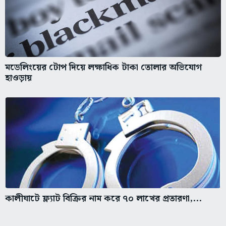
মডেলিংয়ের টোপ দিয়ে লক্ষাধিক টাকা তোলার অভিযোগ
হাওড়ায়
কালীঘাটে ফ্ল্যাট বিক্রির নাম করে ৭০ লাখের প্রতারণা,...