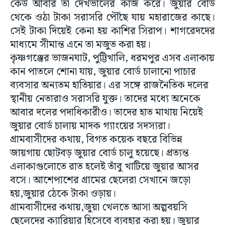
কেউ আবার তা দেখভালের কাজ করে। জুয়ার বোর্ড
থেকে ওঠা টাকা সরাসরি পৌঁছে যায় মহারাজের কাছে।
সেই টাকা দিয়েই কেনা হয় কাশির সিরাপ। শাগরেদদের
মাধ্যমে সীমান্ত এনে তা মজুত করা হয়।
কৃষ্ণগঞ্জের ভাজনঘাট, পুট্টিখালি, ধরমপুর এসব এলাকায়
কান পাতলে শোনা যায়, জুয়ার বোর্ড চালানো পাচার
ব্যবসার অন্যতম হাতিয়ার। এর সঙ্গে রাজনৈতিক দলের
স্থানীয় নেতারাও সরাসরি যুক্ত। তাদের মধ্যে অনেকে
আবার দলের পদাধিকারীও। তাদের হাত মাথায় নিয়েই
জুয়ার বোর্ড চালায় মাদক গ্যাংয়ের সদস্যরা।‌
গ্রামবাসীদের কথায়, বিগত কয়েক বছরে বিভিন্ন
জায়গায় ছোটবড় জুয়ার বোর্ড চালু হয়েছে। প্রত্যন্ত
এলাকাগুলোতে রাত হলেই তাঁবু খাটিয়ে জুয়ার আসর
বসে। আশেপাশের গ্রামের ছেলেরা সেখানে জড়ো
হয়,জুয়ার ঠেকে টাকা ওড়ায়‌।‌
গ্রামবাসীদের কথায়,জুয়া খেলতে আসা অল্পবয়সি
ছেলেদের ক্যারিয়ার হিসেবে ব্যবহার করা হয়। জুয়ার