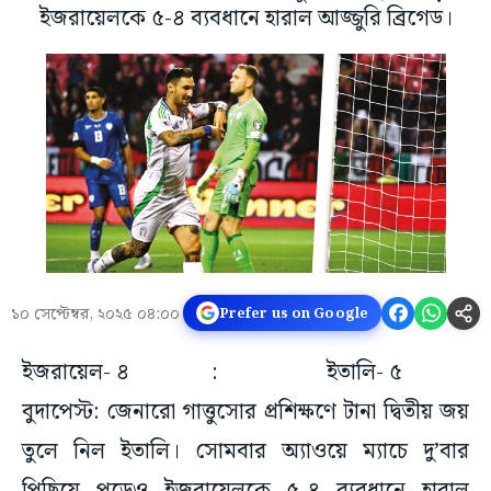
ইজরায়েলকে ৫-৪ ব্যবধানে হারাল আজ্জুরি ব্রিগেড।
১০ সেপ্টেম্বর, ২০২৫ ০৪:০০
Prefer us on Google
ইজরায়েল- ৪ : ইতালি- ৫
বুদাপেস্ট: জেনারো গাত্তুসোর প্রশিক্ষণে টানা দ্বিতীয় জয়
তুলে নিল ইতালি। সোমবার অ্যাওয়ে ম্যাচে দু’বার