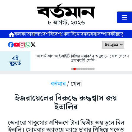
৮ আগস্ট, ২০২৬
কলকাতা
রাজ্য
দেশ
বিদেশ
খেলা
বিনোদন
ব্যবসা
সম্পাদকীয়
চতুষ্পর্ণ
আগামীকাল আইআইটি দিল্লির সমাবর্তন অনুষ্ঠানে যোগ দেবেন
এই
প্রধানমন্ত্রী মোদি
মুহূর্তে
বর্তমান
/ খেলা
ইজরায়েলের বিরুদ্ধে রুদ্ধশ্বাস জয়
ইতালির
জেনারো গাত্তুসোর প্রশিক্ষণে টানা দ্বিতীয় জয় তুলে নিল
ইতালি। সোমবার অ্যাওয়ে ম্যাচে দু’বার পিছিয়ে পড়েও