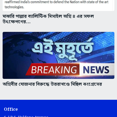
মাঝারি পাল্লার ব্যালিস্টিক মিসাইল অগ্নি ৪ এর সফল
উৎক্ষেপণের...
অগ্নিবীর যোজনার বিরুদ্ধে উত্তরাখণ্ডে মিছিল কংগ্রেসের
Office