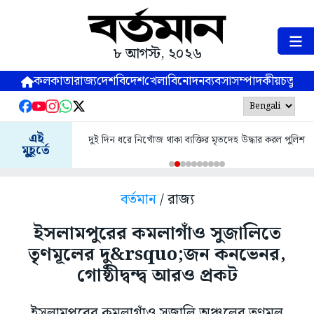
৮ আগস্ট, ২০২৬
কলকাতা
রাজ্য
দেশ
বিদেশ
খেলা
বিনোদন
ব্যবসা
সম্পাদকীয়
চতুষ্পর্ণ
এই
দুই দিন ধরে নিখোঁজ থাকা ব্যক্তির মৃতদেহ উদ্ধার করল পুলিশ
মুহূর্তে
বর্তমান
/ রাজ্য
ইসলামপুরের কমলাগাঁও সুজালিতে
তৃণমূলের দু&rsquo;জন কনভেনর,
গোষ্ঠীদ্বন্দ্ব আরও প্রকট
ইসলামপুরের কমলাগাঁও সুজালি অঞ্চলের তৃণমূল