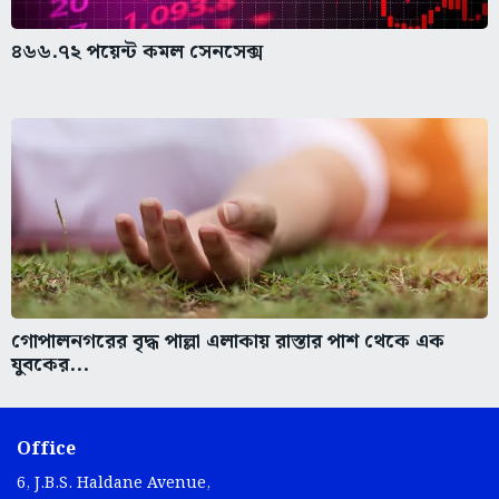
৪৬৬.৭২ পয়েন্ট কমল সেনসেক্স
গোপালনগরের বৃদ্ধ পাল্লা এলাকায় রাস্তার পাশ থেকে এক
যুবকের...
Office
6, J.B.S. Haldane Avenue,