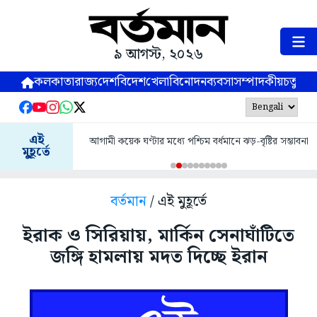
৯ আগস্ট, ২০২৬
কলকাতা
রাজ্য
দেশ
বিদেশ
খেলা
বিনোদন
ব্যবসা
সম্পাদকীয়
চতুষ্পর্ণ
এই
আগামী কয়েক ঘণ্টার মধ্যে পশ্চিম বর্ধমানে ঝড়-বৃষ্টির সম্ভাবনা
মুহূর্তে
বর্তমান
/ এই মুহূর্তে
ইরাক ও সিরিয়ায়, মার্কিন সেনাঘাঁটিতে
জঙ্গি হামলায় মদত দিচ্ছে ইরান