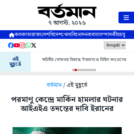
৭ আগস্ট, ২০২৬
কলকাতা
রাজ্য
দেশ
বিদেশ
খেলা
বিনোদন
ব্যবসা
সম্পাদকীয়
চতুষ্পর্ণ
এই
অগ্নিবীর যোজনার বিরুদ্ধে উত্তরাখণ্ডে মিছিল কংগ্রেসের
মুহূর্তে
বর্তমান
/ এই মুহূর্তে
পরমাণু কেন্দ্রে মার্কিন হামলার ঘটনার
আইএইএ তদন্তের দাবি ইরানের