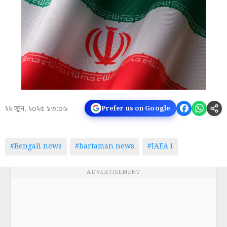
২২ জুন, ২০২৫ ১৩:০৬
Prefer us on Google
#Bengali news
#bartaman news
#IAEA i
ADVERTISEMENT