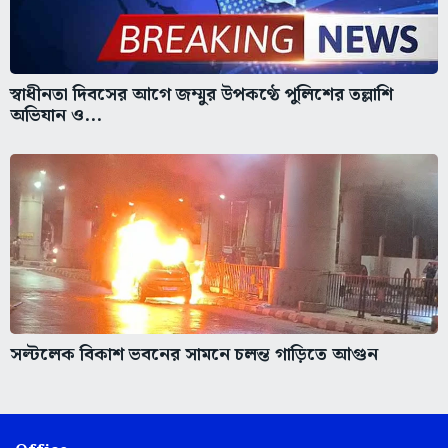
স্বাধীনতা দিবসের আগে জম্মুর উপকণ্ঠে পুলিশের তল্লাশি
অভিযান ও...
সল্টলেক বিকাশ ভবনের সামনে চলন্ত গাড়িতে আগুন