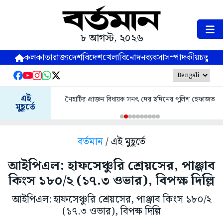
৮ আগস্ট, ২০২৬
কলকাতা
রাজ্য
দেশ
বিদেশ
খেলা
বিনোদন
ব্যবসা
সম্পাদকীয়
চতুষ্পর্ণ
এই
নৈহাটির প্রাক্তন বিধায়ক সনৎ দের ছদিনের পুলিশ হেফাজত
মুহূর্তে
বর্তমান
/ এই মুহূর্তে
আইপিএল: হাফসেঞ্চুরি শ্রেয়সের, পাঞ্জাব
কিংস ১৮০/২ (১৭.৩ ওভার), বিপক্ষ দিল্লি
আইপিএল: হাফসেঞ্চুরি শ্রেয়সের, পাঞ্জাব কিংস ১৮০/২
(১৭.৩ ওভার), বিপক্ষ দিল্লি