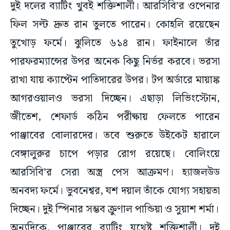
দুই দলের ব্যাটিং খুবই শক্তিশালী। আরসিবি’র ওপেনার
ফিল সল্ট দ্রুত রান তুলতে পারেন। কোহলি রয়েছেন
তুখোড় ফর্মে। ঝুলিতে ৬১৪ রান। ফাইনালে তাঁর
পারফরম্যান্সের উপর অনেক কিছু নির্ভর করবে। ভরসা
রাখা যায় ক্যাপ্টেন পাতিদারের উপর। টপ অর্ডারে মায়াঙ্ক
আগরওয়ালও ভরসা দিচ্ছেন। এছাড়া লিভিংস্টোন,
জীতেশ, শেফার্ড কঠিন পরীক্ষায় ফেলতে পারেন
পাঞ্জাবের বোলারদের। তবে শুরুতে উইকেট হারালে
বেঙ্গালুরুর চাপে পড়ার রোগ রয়েছে। বোলিংয়ে
আরসিবি’র সেরা অস্ত্র পেস আক্রমণ। হ্যাজলউড
অনবদ্য ফর্মে। ভুবনেশ্বর, যশ দয়াল তাঁকে যোগ্য সহায়তা
দিচ্ছেন। দুই স্পিনার সম্ভব ক্রুণাল পান্ডিয়া ও সুয়াশ শর্মা।
অন্যদিকে, পাঞ্জাবের ব্যাটিং যথেষ্ট শক্তিশালী। দুই