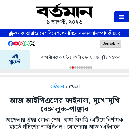
৯ আগস্ট, ২০২৬
কলকাতা
রাজ্য
দেশ
বিদেশ
খেলা
বিনোদন
ব্যবসা
সম্পাদকীয়
চতুষ্পর্ণ
এই
আগামী কয়েক ঘণ্টায় হুগলি জেলায় বজ্র-বৃষ্টির সম্ভাবনা
মুহূর্তে
বর্তমান
/ খেলা
আজ আইপিএলের ফাইনাল, মুখোমুখি
বেঙ্গালুরু-পাঞ্জাব
অপেক্ষার প্রহর গোনা শেষ। বাধা বিপত্তি কাটিয়ে নির্ণায়ক
মুহূর্তে পঁচিশের আইপিএল। মোতেরায় আজ ফাইনালে