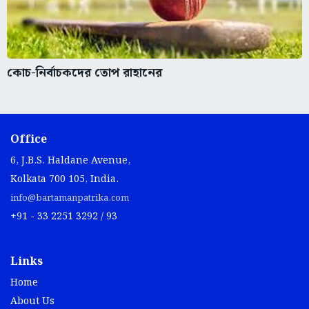
কোচ-নির্বাচকদের তোপ রাহানের
Office
6, J.B.S. Haldane Avenue,
Kolkata 700 105, India.
info@bartamanpatrika.com
+91 - 33 2251 3292 / 93
Links
Home
About Us