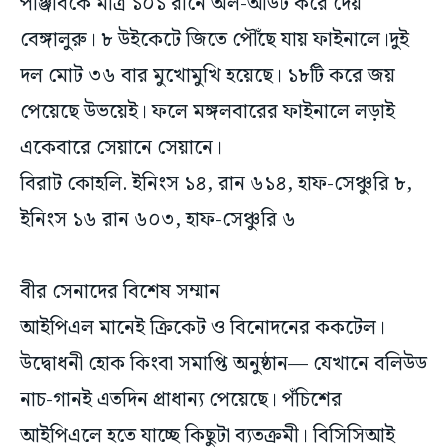
পাঞ্জাবকে মাত্র ১০১ রানে অল-আউট করে দেয়
বেঙ্গালুরু। ৮ উইকেটে জিতে পৌঁছে যায় ফাইনালে।দুই
দল মোট ৩৬ বার মুখোমুখি হয়েছে। ১৮টি করে জয়
পেয়েছে উভয়েই। ফলে মঙ্গলবারের ফাইনালে লড়াই
একেবারে সেয়ানে সেয়ানে।
বিরাট কোহলি. ইনিংস ১৪, রান ৬১৪, হাফ-সেঞ্চুরি ৮,
ইনিংস ১৬ রান ৬০৩, হাফ-সেঞ্চুরি ৬
বীর সেনাদের বিশেষ সম্মান
আইপিএল মানেই ক্রিকেট ও বিনোদনের ককটেল।
উদ্বোধনী হোক কিংবা সমাপ্তি অনুষ্ঠান— যেখানে বলিউড
নাচ-গানই এতদিন প্রাধান্য পেয়েছে। পঁচিশের
আইপিএলে হতে যাচ্ছে কিছুটা ব্যতক্রমী। বিসিসিআই