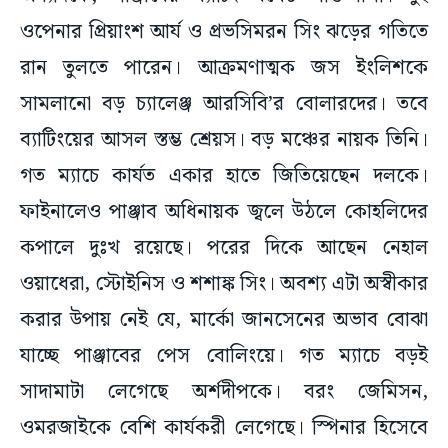
ওপেনার প্রিয়াংশ আর্য ও প্রভসিমরন সিং ঝড়ের গতিতে
রান তুলতে পারেন। আক্রমণাত্মক জস ইংলিশকে
সামলানো বড় চ্যালেঞ্জ আরসিবি’র বোলারদের। তবে
ব্যাটিংয়ের আসল স্তম্ভ শ্রেয়স। বড় মঞ্চের নায়ক তিনি।
গত ম্যাচে কার্যত একার হাতে জিতিয়েছেন দলকে।
ফাইনালেও পাঞ্জাব অধিনায়ক জ্বলে উঠলে কোহলিদের
কপালে দুঃখ রয়েছে। পরের দিকে আছেন নেহাল
ওয়াধেরা, স্টোইনিস ও শশাঙ্ক সিং। অবশ্য এটা অস্বীকার
করার উপায় নেই যে, মার্কো জানসেনের অভাব বোঝা
যাচ্ছে পাঞ্জাবের পেস বোলিংয়ে। গত ম্যাচে বড়ই
সাদামাটা লেগেছে অর্শদীপকে। বরং জেমিসন,
ওমরজাইকে বেশি কার্যকরী লেগেছে। স্পিনার হিসেবে