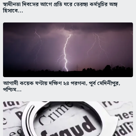
স্বাধীনতা দিবসের আগে প্রতি ঘরে তেরঙ্গা কর্মসূচির অঙ্গ
হিসাবে...
আগামী কয়েক ঘণ্টায় দক্ষিণ ২৪ পরগনা, পূর্ব মেদিনীপুর,
পশ্চিম...