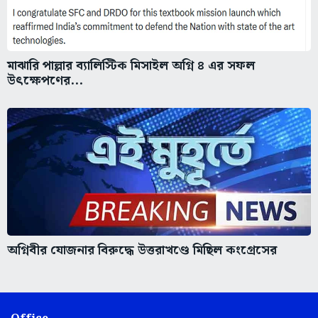
মাঝারি পাল্লার ব্যালিস্টিক মিসাইল অগ্নি ৪ এর সফল
উৎক্ষেপণের...
অগ্নিবীর যোজনার বিরুদ্ধে উত্তরাখণ্ডে মিছিল কংগ্রেসের