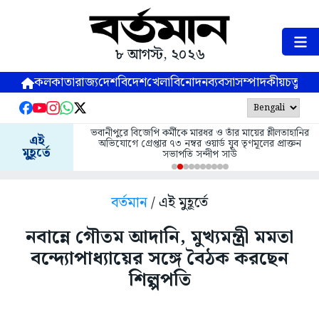
৮ আগস্ট, ২০২৬
কলকাতা
রাজ্য
দেশ
বিদেশ
খেলা
বিনোদন
ব্যবসা
সম্পাদকীয়
চতুষ্পর্ণ
ভবানীপুরে বিজেপি কর্মীকে মারধর ও তাঁর মায়ের শ্লীলতাহানির
এই
অভিযোগে গ্রেপ্তার ৭৩ নম্বর ওয়ার্ড যুব তৃণমূলের প্রাক্তন
মুহূর্তে
সভাপতি সন্দীপ সাউ
বর্তমান
/ এই মুহূর্তে
নবান্নে গৌতম আদানি, মুখ্যমন্ত্রী মমতা
বন্দ্যোপাধ্যায়ের সঙ্গে বৈঠক করছেন
শিল্পপতি