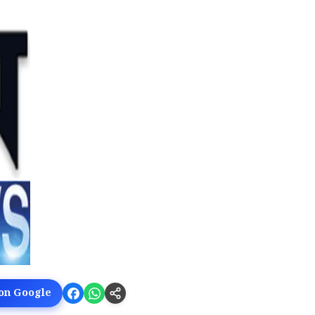
 on Google