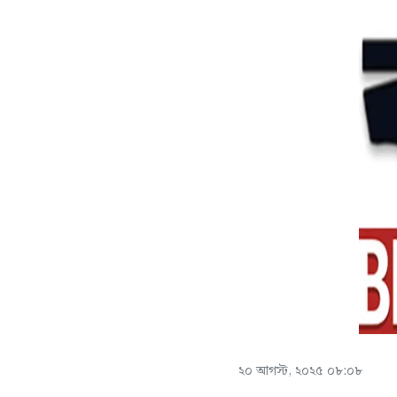
২০ আগস্ট, ২০২৫ ০৮:০৮