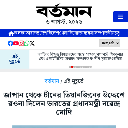
৬ আগস্ট, ২০২৬
কলকাতা
রাজ্য
দেশ
বিদেশ
খেলা
বিনোদন
ব্যবসা
সম্পাদকীয়
চতুষ্পর্ণ
ে সাক্ষাৎ মুখ্যমন্ত্রী শিবকুমার
এই
উলুবেড়িয়ায় উল্টে গেল যাত্রীবাহী বাস, জখম একাধিক য
াদক রণদীপ সুরজেওয়ালার
মুহূর্তে
বর্তমান
/ এই মুহূর্তে
জাপান থেকে চীনের তিয়ানজিনের উদ্দেশে
রওনা দিলেন ভারতের প্রধানমন্ত্রী নরেন্দ্র
মোদি