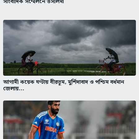
সাংবাদিক সম্মেলনে তসলিমা
আগামী কয়েক ঘণ্টায় বীরভূম, মুর্শিদাবাদ ও পশ্চিম বর্ধমান
জেলায়...