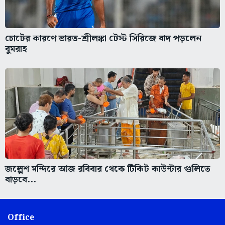
চোটের কারণে ভারত-শ্রীলঙ্কা টেস্ট সিরিজে বাদ পড়লেন
বুমরাহ
জল্পেশ মন্দিরে আজ রবিবার থেকে টিকিট কাউন্টার গুলিতে
বাড়বে...
Office