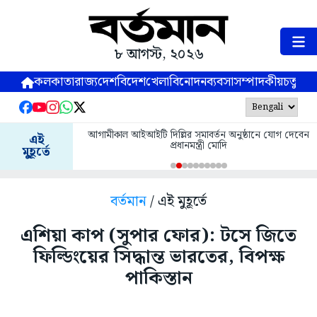
৮ আগস্ট, ২০২৬
কলকাতা
রাজ্য
দেশ
বিদেশ
খেলা
বিনোদন
ব্যবসা
সম্পাদকীয়
চতুষ্পর্ণ
আগামীকাল আইআইটি দিল্লির সমাবর্তন অনুষ্ঠানে যোগ দেবেন
এই
প্রধানমন্ত্রী মোদি
মুহূর্তে
বর্তমান
/ এই মুহূর্তে
এশিয়া কাপ (সুপার ফোর): টসে জিতে
ফিল্ডিংয়ের সিদ্ধান্ত ভারতের, বিপক্ষ
পাকিস্তান