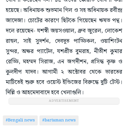
ঘোষণা করেছেন দল। ১৫ জনের স্কোয়াড ঘোষণা করা
হয়েছে। অধিনায়ক শুভমান গিল ও সহ অধিনায়ক রবীন্দ্র
জাদেজা। চোটের কারণে ছিটকে গিয়েছেন ঋষভ পন্থ।
দলে রয়েছেন- যশস্বী জয়সওয়াল, ধ্রুব জুরেল, লোকেশ
রাহুল, সাই সুদর্শন, দেবদূত পাড্ডিকল, ওয়াশিংটন
সুন্দর, অক্ষর প্যাটেল, যশপ্রীত বুমরাহ, নীতীশ কুমার
রেড্ডি, মহম্মদ সিরাজ, এন জগদীশন, প্রসিদ্ধ কৃষ্ণ ও
কুলদীপ যাদব। আগামী ২ অক্টোবর থেকে ভারতের
মাটিতেই শুরু হবে ওয়েস্ট ইন্ডিজের বিরুদ্ধে দুটি টেস্ট।
দিল্লি ও আহমেদাবাদে হবে খেলাগুলি।
ADVERTISEMENT
#Bengali news
#bartaman news