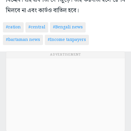
নিচ্ছেন। এই প্রবণতা দেশজুড়ে। তাই করদাতা হলে রেশন
মিলবে না এবং কার্ডও বাতিল হবে।
#ration
#central
#Bengali news
#bartaman news
#Income taxpayers
ADVERTISEMENT