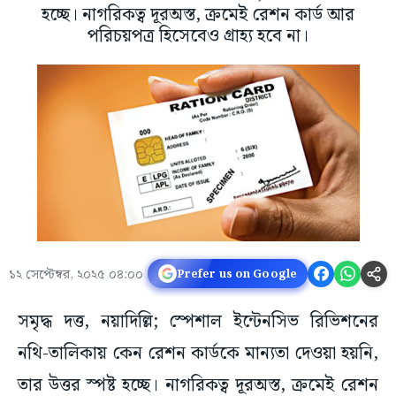
হচ্ছে। নাগরিকত্ব দূরঅস্ত, ক্রমেই রেশন কার্ড আর
পরিচয়পত্র হিসেবেও গ্রাহ্য হবে না।
১২ সেপ্টেম্বর, ২০২৫ ০৪:০০
Prefer us on Google
সমৃদ্ধ দত্ত, নয়াদিল্লি; স্পেশাল ইন্টেনসিভ রিভিশনের
নথি-তালিকায় কেন রেশন কার্ডকে মান্যতা দেওয়া হয়নি,
তার উত্তর স্পষ্ট হচ্ছে। নাগরিকত্ব দূরঅস্ত, ক্রমেই রেশন