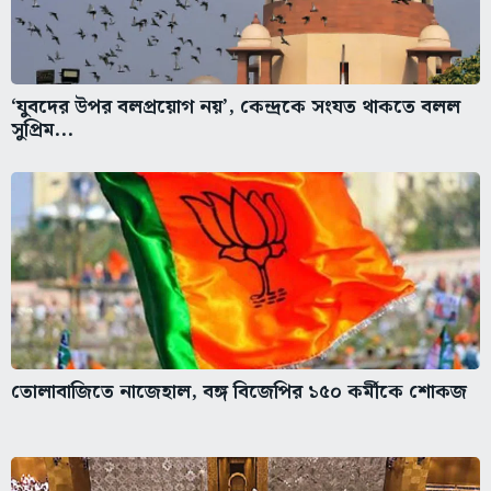
‘যুবদের উপর বলপ্রয়োগ নয়’, কেন্দ্রকে সংযত থাকতে বলল
সুপ্রিম...
তোলাবাজিতে নাজেহাল, বঙ্গ বিজেপির ১৫০ কর্মীকে শোকজ