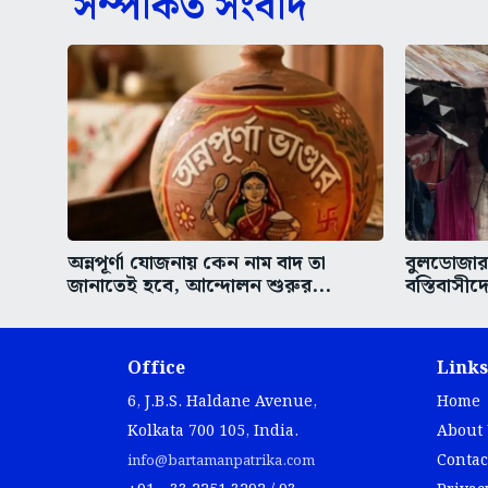
সম্পর্কিত সংবাদ
অন্নপূর্ণা যোজনায় কেন নাম বাদ তা
বুলডোজার 
জানাতেই হবে, আন্দোলন শুরুর...
বস্তিবাসীদ
Office
Links
6, J.B.S. Haldane Avenue,
Home
Kolkata 700 105, India.
About
Contac
info@bartamanpatrika.com