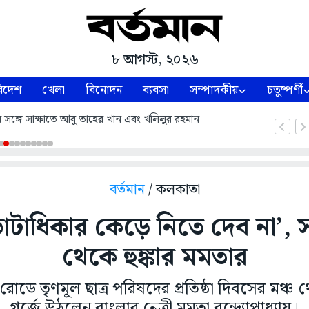
৮ আগস্ট, ২০২৬
িদেশ
খেলা
বিনোদন
ব্যবসা
সম্পাদকীয়
চতুষ্পর্ণী
ন্ত্রীর সঙ্গে সাক্ষাতে আবু তাহের খান এবং খলিলুর রহমান
বর্তমান
/ কলকাতা
োটাধিকার কেড়ে নিতে দেব না’, 
থেকে হুঙ্কার মমতার
োডে তৃণমূল ছাত্র পরিষদের প্রতিষ্ঠা দিবসের মঞ্
গর্জে উঠলেন বাংলার নেত্রী মমতা বন্দ্যোপাধ্যায়।