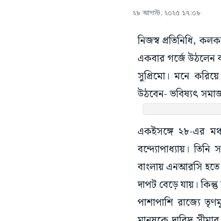
২৮ আগস্ট, ২০২৫ ১৭:০৮
নিজস্ব প্রতিনিধি, কল
একবার গর্জে উঠলেন বাং
সুপ্রিমো। মনে করিয়
উঠবেন- ভবিষ্যৎ সমাজ
একইসঙ্গে ২৮-এর মঞ্চ
বন্দ্যোপাধ্যায়। তি
বাংলায় এনআরসি হতে দে
দাপট বেড়ে যায়। কিন
পাশাপাশি রাজ্যে তৃ
মানুষকে দারিদ্র সীমা