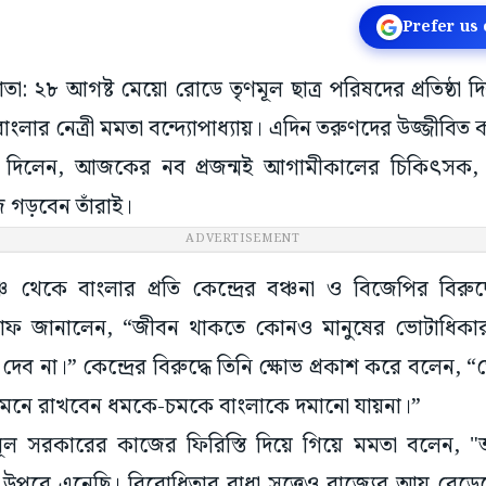
Prefer us
কাতা: ২৮ আগষ্ট মেয়ো রোডে তৃণমূল ছাত্র পরিষদের প্রতিষ্ঠা
লার নেত্রী মমতা বন্দ্যোপাধ্যায়। এদিন তরুণদের উজ্জীবিত কর
ে দিলেন, আজকের নব প্রজন্মই আগামীকালের চিকিৎসক, ই
 গড়বেন তাঁরাই।
ADVERTISEMENT
 থেকে বাংলার প্রতি কেন্দ্রের বঞ্চনা ও বিজেপির বিরুদ্
নি সাফ জানালেন, “জীবন থাকতে কোনও মানুষের ভোটাধিকার
ব না।” কেন্দ্রের বিরুদ্ধে তিনি ক্ষোভ প্রকাশ করে বলেন,
্তু মনে রাখবেন ধমকে-চমকে বাংলাকে দমানো যায়না।”
ণমূল সরকারের কাজের ফিরিস্তি দিয়ে গিয়ে মমতা বলেন, 
র উপরে এনেছি। বিরোধিতার বাধা সত্ত্বেও রাজ্যের আয় বেড়