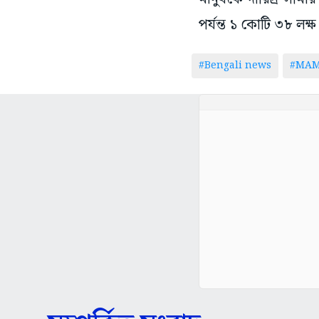
পর্যন্ত ১ কোটি ৩৮ লক্ষ
#Bengali news
#MAM