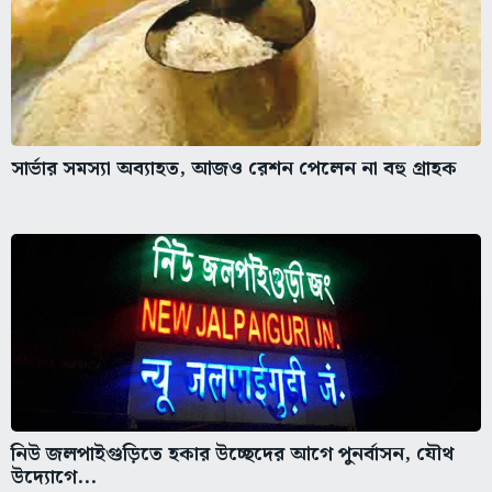
সার্ভার সমস্যা অব্যাহত, আজও রেশন পেলেন না বহু গ্রাহক
নিউ জলপাইগুড়িতে হকার উচ্ছেদের আগে পুনর্বাসন, যৌথ
উদ্যোগে...