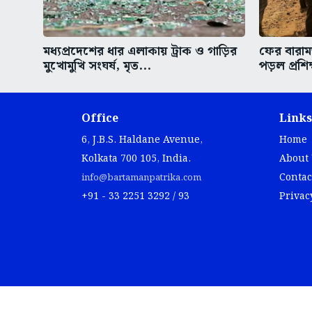
মধ্যপ্রদেশের ধার এলাকায় ট্রাক ও গাড়ির
ফের বারাম
মুখোমুখি সংঘর্ষ, মৃত...
পড়ল প্রশি
Office
Links
6, J.B.S. Haldane Avenue,
Home
Kolkata 700 105, India.
About
Contac
info@bartamanpatrika.com
+91 - 33 2251 3292 / 93
Privac