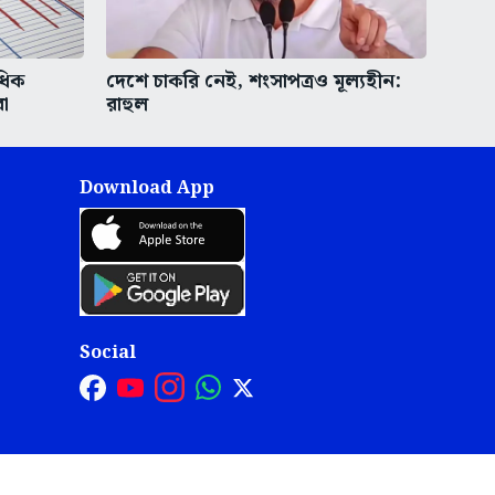
ধিক
দেশে চাকরি নেই, শংসাপত্রও মূল্যহীন:
রা
রাহুল
Download App
Social