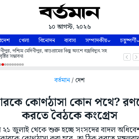
১০ আগস্ট, ২০২৬
িদেশ
খেলা
বিনোদন
ব্যবসা
সম্পাদকীয়
চতুষ্পর্ণী
ীপুর, পশ্চিম মেদিনীপুর, ঝাড়গ্রামের কিছু অংশে বজ্রবিদ্যুৎ সহ
বৃষ্টির সম্ভাবনা
বর্তমান
/ দেশ
ারকে কোণঠাসা কোন পথে? র
করতে বৈঠকে কংগ্রেস
 ২১ জুলাই থেকে শুরু হচ্ছে সংসদের বাদল অধিবে
ারকে কোণঠাসা করা হবে, তা ঠিক করতে মঙ্গলবার দ