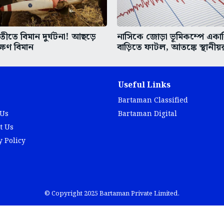
তীতে বিমান দুর্ঘটনা! আছড়ে
নাসিকে জোড়া ভূমিকম্পে একা
ক্ষণ বিমান
বাড়িতে ফাটল, আতঙ্কে স্থানীয়
Useful Links
Bartaman Classified
 Us
Bartaman Digital
t Us
y Policy
© Copyright 2025 Bartaman Private Limited.