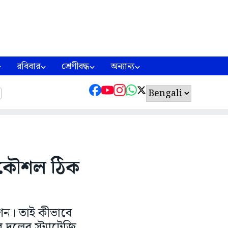
রবিবার
শ্রেণীবদ্ধ
অন্যান্য
ণকৌশল ঠিক
শন। তাই কীভাবে
লের স্ট্র্যাটেজি