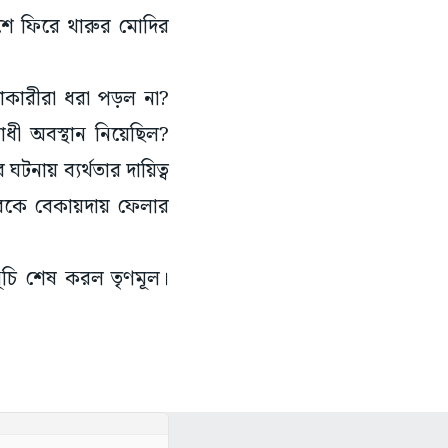
শে ফিরে থারুর মোদির
যাকারীরা ধরা পড়ল না?
োধী অবস্থান নিয়েছিল?
টনায় ব্যর্থতার দায়িত্ব
ারকে বেকায়দায় ফেলার
্মসূচি শেষ করল তৃণমূল।