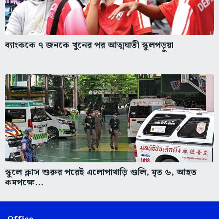
ব্যাংককে ৭ জনকে খুনের পর আত্মঘাতী স্কুলপড়ুয়া
স্কুলে ক্লাস শুরুর পরেই এলোপাথাড়ি গুলি, মৃত ৬, আহত
কমপক্ষে...