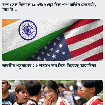
রুশ তেল কিনলে ১০০% শুল্ক! বিল পাশ মার্কিন সেনেটে,
টার্গেট...
ভারতীয় পড়ুয়াদের ৬২ শতাংশ কম ভিসা দিয়েছে আমেরিকা