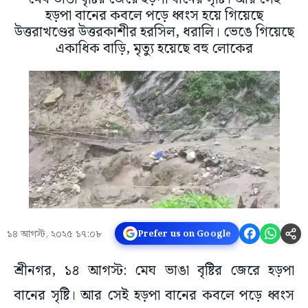
হড়পা বানের কবলে পড়ে ধ্বংস হয়ে গিয়েছে
উত্তরাখণ্ডের উত্তরকাশীর হরসিল, ধরালি। ভেঙে গিয়েছে
একাধিক বাড়ি, মৃত্যু হয়েছে বহু লোকের
১৪ আগস্ট, ২০২৫ ১৭:০৮
Prefer us on Google
শ্রীনগর, ১৪ আগস্ট: মেঘ ভাঙা বৃষ্টির জেরে হড়পা
বানের সৃষ্টি। আর সেই হড়পা বানের কবলে পড়ে ধ্বংস