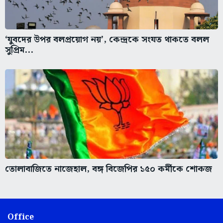
‘যুবদের উপর বলপ্রয়োগ নয়’, কেন্দ্রকে সংযত থাকতে বলল
সুপ্রিম...
তোলাবাজিতে নাজেহাল, বঙ্গ বিজেপির ১৫০ কর্মীকে শোকজ
Office