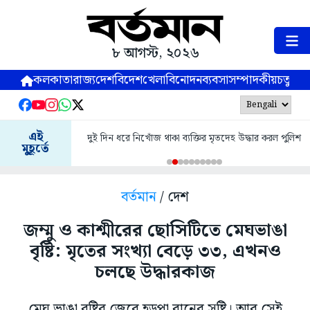
৮ আগস্ট, ২০২৬
কলকাতা
রাজ্য
দেশ
বিদেশ
খেলা
বিনোদন
ব্যবসা
সম্পাদকীয়
চতুষ্পর্ণ
এই
দুই দিন ধরে নিখোঁজ থাকা ব্যক্তির মৃতদেহ উদ্ধার করল পুলিশ
মুহূর্তে
বর্তমান
/ দেশ
জম্মু ও কাশ্মীরের ছোসিটিতে মেঘভাঙা
বৃষ্টি: মৃতের সংখ্যা বেড়ে ৩৩, এখনও
চলছে উদ্ধারকাজ
মেঘ ভাঙা বৃষ্টির জেরে হড়পা বানের সৃষ্টি। আর সেই