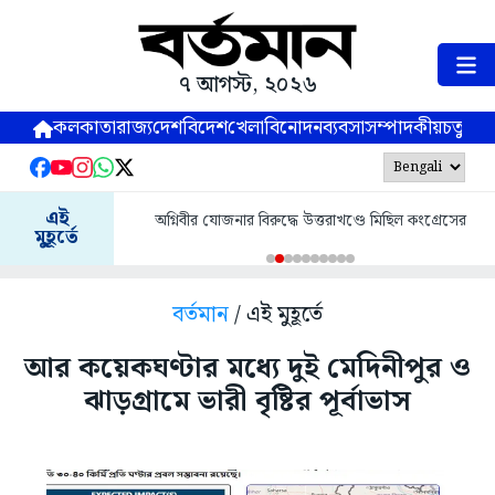
৭ আগস্ট, ২০২৬
কলকাতা
রাজ্য
দেশ
বিদেশ
খেলা
বিনোদন
ব্যবসা
সম্পাদকীয়
চতুষ্পর্ণ
এই
অগ্নিবীর যোজনার বিরুদ্ধে উত্তরাখণ্ডে মিছিল কংগ্রেসের
মুহূর্তে
বর্তমান
/ এই মুহূর্তে
আর কয়েকঘণ্টার মধ্যে দুই মেদিনীপুর ও
ঝাড়গ্রামে ভারী বৃষ্টির পূর্বাভাস