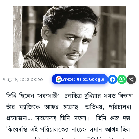
৭ জুলাই, ২০২৫ ০৪:০০
Prefer us on Google
তিনি ছিলেন ‘সব্যসাচী’। চলচ্চিত্র দুনিয়ার সমস্ত বিভাগ
তাঁর ম্যাজিকে আচ্ছন্ন হয়েছে। অভিনয়, পরিচালনা,
প্রযোজনা... সবক্ষেত্রে তিনি সফল। তিনি গুরু দত্ত।
কিংবদন্তি এই পরিচালকের নাচেও সমান আগ্রহ ছিল।