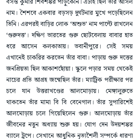
বসন্ত কুমার শিবশঙ্কর পাড়ুকোন। এটাই ছিল তাঁর আসল
নাম। শৈশবে একবার বড়সড় দুর্ঘটনার মুখে পড়েছিলেন
তিনি। এরপরই বাড়ির লোক ‘অশুভ’ নাম পাল্টে রাখলেন
‘গুরুদত্ত’। দক্ষিণ ভারতের গুরু ছোটবেলায় বাবার হাত
ধরে আসেন কলকাতায়। ভবানীপুরে। সেই সময়
এখানেই চাকরির করতেন তাঁর বাবা। পাড়ায় গুরু দত্তের
জনপ্রিয়তা ছিল আকাশছোঁয়া। স্কুলে পড়ার সময় থেকেই
নাচের প্রতি আগ্রহ জন্মেছিল তাঁর। ম্যাট্রিক পরীক্ষার পর
চলে যান উত্তরাখণ্ডের আলমোড়ায়। মেঙ্গালুরুতে
থাকতেন তাঁর মামা বি বি বেনেগাল। তাঁর সুপারিশেই
আলমোড়ায় চলে গিয়েছিলেন গুরু। আলমোড়ায় তাঁর
জীবনের নতুন অধ্যায় শুরু হয়। যোগ দেন উদয়শঙ্কর
ব্যালে ট্রুপে। সেখানে আধুনিক নৃত্যশৈলী সম্পর্কে ধারণা