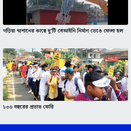
গড়িয়া শ্মশানের কাছে দু’টি বেআইনি নির্মাণ ভেঙে ফেলা হল
১৩০ বছরের প্রভাত ফেরি