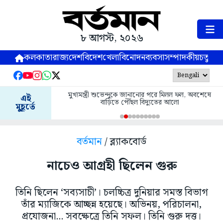
৮ আগস্ট, ২০২৬
কলকাতা
রাজ্য
দেশ
বিদেশ
খেলা
বিনোদন
ব্যবসা
সম্পাদকীয়
চতুষ্পর্ণ
মুখ্যমন্ত্রী শুভেন্দুকে জানানোর পরে মিলল ফল, অবশেষে
এই
বাড়িতে পৌঁছল বিদ্যুতের আলো
মুহূর্তে
বর্তমান
/ ব্ল্যাকবোর্ড
নাচেও আগ্রহী ছিলেন গুরু
তিনি ছিলেন ‘সব্যসাচী’। চলচ্চিত্র দুনিয়ার সমস্ত বিভাগ
তাঁর ম্যাজিকে আচ্ছন্ন হয়েছে। অভিনয়, পরিচালনা,
প্রযোজনা... সবক্ষেত্রে তিনি সফল। তিনি গুরু দত্ত।