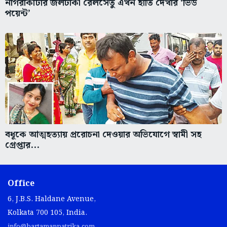
নাগরাকাটার জলঢাকা রেলসেতু এখন হাতি দেখার ‘ভিউ
পয়েন্ট’
বধূকে আত্মহত্যায় প্ররোচনা দেওয়ার অভিযোগে স্বামী সহ
গ্রেপ্তার...
Office
6, J.B.S. Haldane Avenue,
Kolkata 700 105, India.
info@bartamanpatrika.com