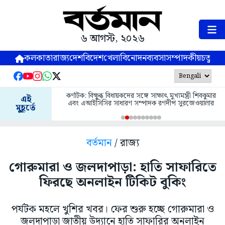
৬ আগস্ট, ২০২৬
কলকাতা
রাজ্য
দেশ
বিদেশ
খেলা
বিনোদন
ব্যবসা
সম্পাদকীয়
চতুষ্পর্ণ
কর্ণাটক: বিক্ষুব্ধ বিধায়কদের সঙ্গে সাক্ষাৎ মুখ্যমন্ত্রী শিবকুমার
এই
এবং এআইসিসির সাধারণ সম্পাদক রণদীপ সুরজেওয়ালার
মুহূর্তে
বর্তমান
/ রাজ্য
গোরুমারা ও জলদাপাড়া: হাতি সাফারিতে
ফিরছে অনলাইন টিকিট বুকিং
পর্যটক মহলে খুশির খবর। ফের শুরু হচ্ছে গোরুমারা ও
জলদাপাড়া জাতীয় উদ্যানে হাতি সাফারির অনলাইন