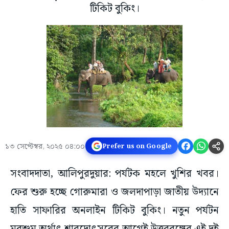
টিকিট বুকিং।
১৩ সেপ্টেম্বর, ২০২৫ ০৪:০০
Prefer us on Google
সংবাদদাতা, আলিপুরদুয়ার: পর্যটক মহলে খুশির খবর।
ফের শুরু হচ্ছে গোরুমারা ও জলদাপাড়া জাতীয় উদ্যানে
হাতি সাফারির অনলাইন টিকিট বুকিং। নতুন পর্যটন