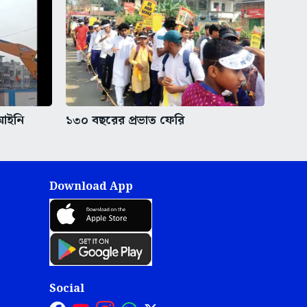
েআইনি
১৩০ বছরের প্রভাত ফেরি
Download App
Social