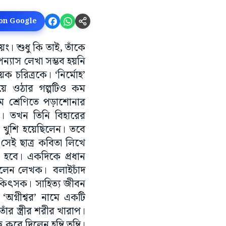
 on Google
য়ং। শুধু কি তাই, তাঁকে
পন্যাস লেখা সম্ভব হয়নি
ক চরিত্রকে। ‘নির্মোহ’
হয়ে ওঠার গল্পটিও কম
ম শ্রেণিতে পড়াশোনার
য়। তখন তিনি বিহারের
ে খুশি হয়েছিলেন। তবে
 সেই ছাত্র কবিতা লিখে
ে হবে। একদিকে প্রধান
নিলেন লেখক। বলাইচাঁদ
িকিৎসক। সাহিত্য জীবন
গ্নীশ্বর’ নামে একটি
ঁর স্ত্রীর শরীর খারাপ।
করে দিলেন হম্বি তম্বি।