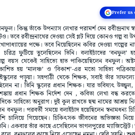
Prefer us
ুল। কিন্তু তাঁকে উপন্যাস লেখার পরামর্শ দেন রবীন্দ্রনাথ স্ব
টও। তবে রবীন্দ্রনাথের দেওয়া সেই প্লট দিয়ে কোনও গল্প বা উ
খোপাধ্যায়ের পক্ষে। তবে নিয়েছিলেন কবির দেওয়া গল্পের নায়
 চরিত্র ফুটিয়ে তুলেছিলেন তিনি। বলাইচাঁদের ‘বনফুল’ 
ল্প বয়স থেকেই সাহিত্যে হাত পাকিয়েছিলেন বনফুল। অষ্ট
রকাশিত হয় ‘মালঞ্চ’ ও ‘বিকাশ’-এর মতো সাহিত্য পত্রিকা
ইস্কুলের পড়ুয়া। সহপাঠী থেকে শিক্ষক, সবাই তাঁর সাফল্য
ন না। তিনি স্কুলের প্রধান শিক্ষক। যার ভবিষ্যৎ উজ্জ্বল,
্কায় প্রধান শিক্ষক নির্দেশ দেন , কবিতা লেখা বন্ধ করত
দিকে সাহিত্যে অনুরাগ। দুই কূল রাখতে ছদ্ম নামের আশ্রয় 
েন বনফুল। পরবর্তী সময়ে বলাইচাঁদ হয়েছিলেন স্বনামধন্য চ
শি চালিয়ে গিয়েছেন। চিকিৎসক জীবনের অভিজ্ঞতা নিয়ে ‘অ
ি। একবার তাঁর কাছে এসেছিলেন ভাগলপুরের ম্যাজিস্ট্রেট। তা
বে বলে, বনফুলের কাছে নিয়ে এসেছেন নমুনা। দেরি সয়নি। শুরু 