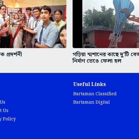
ক প্রদর্শনী
গড়িয়া শ্মশানের কাছে দু’টি ব
নির্মাণ ভেঙে ফেলা হল
Useful Links
Bartaman Classified
 Us
Bartaman Digital
t Us
y Policy