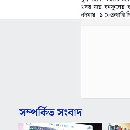
খবর যায় বনফুলের কা
নর্দমায়। ৯ ফেব্রুয়ারি ছি
সম্পর্কিত সংবাদ