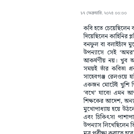
১৭ ফেব্রুয়ারি, ২০২৫ ০০:০০
কবি হতে চেয়েছিলেন বনফ
দিয়েছিলেন কাহিনির প্ল
বনফুল বা বলাইচাঁদ মু
উপন্যাসে সেই ‘অমর’
আকর্ষণীয় নয়। খুব অ
সময়ই তাঁর কবিতা প্
সাহেবগঞ্জ রেলওয়ে হা
একজন মোটেই খুশি ছিলে
‘বখে’ যাবে! এমন আশঙ
শিক্ষকের আদেশ, অন্য
মুখোপাধ্যায় হয়ে উঠল
এবং চিকিৎসা পাশাপা
উপন্যাস লিখেছিলেন তিন
মূত্র পরীক্ষা করাতে হ